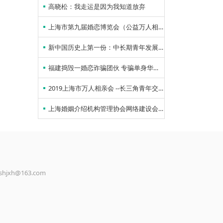
高晓松：我走运是因为我知道放弃
上海市第九届婚恋博览会（公益万人相亲会）方案
新中国历史上第一份：中长期青年发展规划印发
福建捣毁一婚恋诈骗团伙 专骗单身华人女子
2019上海市万人相亲会 --长三角青年交友大会
上海婚姻介绍机构管理协会网络建设会议于2017年6月5日星期一在钻石婚恋机构会议室召开。
jxh@163.com