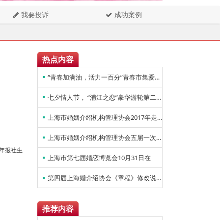
我要投诉
成功案例
热点内容
“青春加满油，活力一百分”青春市集爱情节，人气爆棚！
七夕情人节， “浦江之恋”豪华游轮第二季主题
上海市婚姻介绍机构管理协会2017年走访结果-青年报报导
上海市婚姻介绍机构管理协会五届一次会员大会胜利召开
青年报社生
上海市第七届婚恋博览会10月31日在
第四届上海婚介绍协会《章程》修改说明
推荐内容