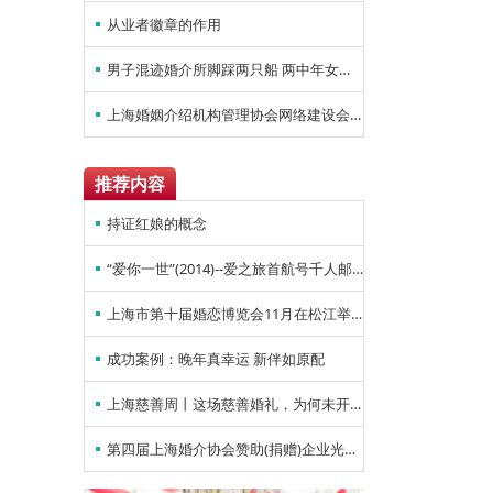
从业者徽章的作用
男子混迹婚介所脚踩两只船 两中年女性被骗上百万
上海婚姻介绍机构管理协会网络建设会议于2017年6月5日星期一在钻石婚恋机构会议室召开。
推荐内容
持证红娘的概念
“爱你一世”(2014)--爱之旅首航号千人邮轮主题
上海市第十届婚恋博览会11月在松江举行
成功案例：晚年真幸运 新伴如原配
上海慈善周丨这场慈善婚礼，为何未开场就温暖了整座城
第四届上海婚介协会赞助(捐赠)企业光荣榜