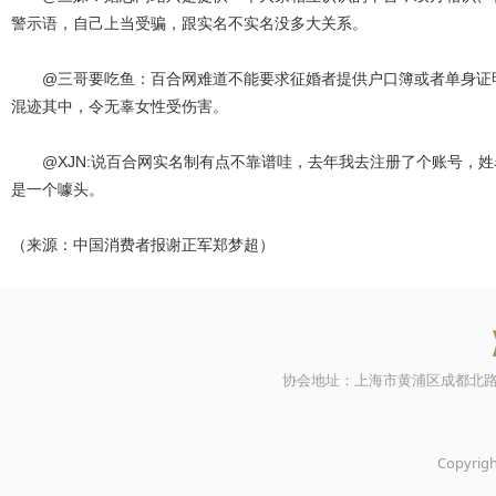
警示语，自己上当受骗，跟实名不实名没多大关系。
@三哥要吃鱼：百合网难道不能要求征婚者提供户口簿或者单身证明
混迹其中，令无辜女性受伤害。
@XJN:说百合网实名制有点不靠谱哇，去年我去注册了个账号，姓
是一个噱头。
（来源：中国消费者报谢正军郑梦超）
协会地址：上海市黄浦区成都北路500号21
Copyr