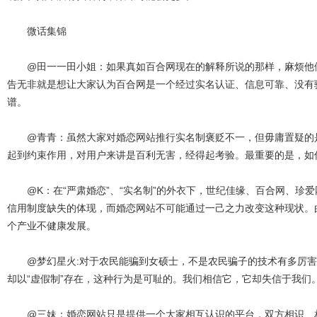
微话集锦
@田一一田小姐：如果真如百合网现在的解释所说的那样，麻烦他们
告无非就是想让大家认为百合网是一个经过实名认证、信息可靠、没有
谱。
@青青：虽然大家对婚恋网站推行实名制褒贬不一，但毋庸置疑的是
起到约束作用，对用户来讲是百利无害，经得起考验。最重要的是，如
@K：在“严肃婚恋”、“实名制”的外衣下，世纪佳缘、百合网、珍
信用制度缺失的体现，而婚恋网站不可能通过一己之力改变这种现状。
个产业不健康发展。
@梦幻星火:对于农民能骗到女硕士，不是农民骗子的技术有多厉害
却以“虚假制”存在，这种行为是可耻的。我们相信它，它却失信于我们
@三妹：婚恋网站只是提供一个大家相互认识的平台，双方相识、相