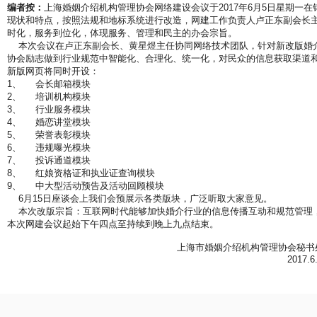
编者按：
上海婚姻介绍机构管理协会网络建设会议于2017年6月5日星期一
现状和特点，按照法规和地标系统进行改造，网建工作负责人卢正东副会长
时化，服务到位化，体现服务、管理和民主的办会宗旨。
本次会议在卢正东副会长、黄星煜主任协同网络技术团队，针对新改版婚介
协会励志做到行业规范中智能化、合理化、统一化，对民众的信息获取渠道
新版网页将同时开设：
1、 会长邮箱模块
2、 培训机构模块
3、 行业服务模块
4、 婚恋讲堂模块
5、 荣誉表彰模块
6、 违规曝光模块
7、 投诉通道模块
8、 红娘资格证和执业证查询模块
9、 中大型活动预告及活动回顾模块
6月15日座谈会上我们会预展示各类版块，广泛听取大家意见。
本次改版宗旨：互联网时代能够加快婚介行业的信息传播互动和规范管理
本次网建会议起始下午四点至持续到晚上九点结束。
上海市婚姻介绍机构管理协会秘书
2017.6.