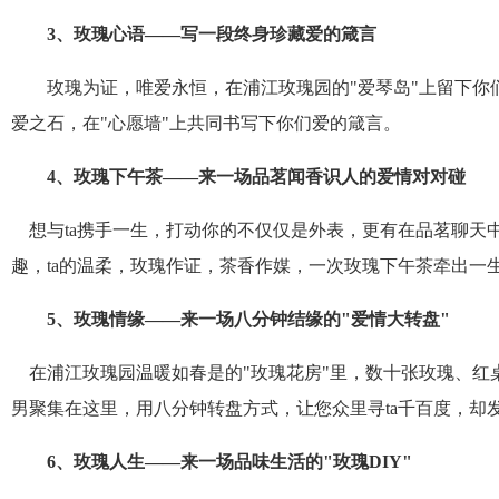
3
、玫瑰心语——写一段终身珍藏爱的箴言
玫瑰为证，唯爱永恒，在浦江玫瑰园的
"
爱琴岛
"
上留下你
爱之石，在
"
心愿墙
"
上共同书写下你们爱的箴言。
4
、玫瑰下午茶——来一场品茗闻香识人的爱情对对碰
想与
ta
携手一生，打动你的不仅仅是外表，更有在品茗聊天
趣，
ta
的温柔，玫瑰作证，茶香作媒，一次玫瑰下午茶牵出一
5
、玫瑰情缘——来一场八分钟结缘的
"
爱情大转盘
"
在浦江玫瑰园温暖如春是的
"
玫瑰花房
"
里，数十张玫瑰、红
男聚集在这里，用八分钟转盘方式，让您众里寻
ta
千百度，却
6
、玫瑰人生——来一场品味生活的
"
玫瑰
DIY"