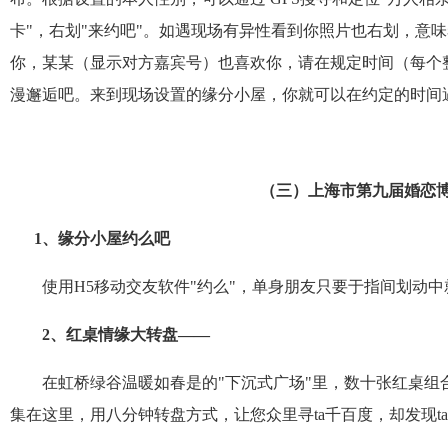
卡
"
，右划
"
来约吧
"
。如遇现场有异性看到你照片也右划，意味
你，某某（显示对方嘉宾号）也喜欢你，请在规定时间（每个
漫邂逅吧。来到现场设置的缘分小屋，你就可以在约定的时间
（三）
上海市第九届婚恋
1
、缘分小屋约么吧
使用
H5
移动交友软件
"
约么
"
，单身朋友只要于指间划动中
2
、红桌情缘大转盘——
在虹桥绿谷温暖如春是的
"
下沉式广场
"
里，数十张红桌组
集在这里，用八分钟转盘方式，让您众里寻
ta
千百度，却发现
ta