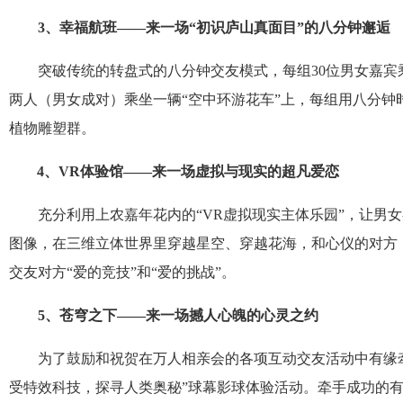
3
、幸福航班
——
来一场
“
初识庐山真面目
”
的八分钟邂逅
突破传统的转盘式的八分钟交友模式，每组
30
位男女嘉宾
两人（男女成对）乘坐一辆“空中环游花车”上，每组用八分
植物雕塑群。
4
、
VR
体验馆——来一场虚拟与现实的超凡爱恋
充分利用上农嘉年花内的
“VR
虚拟现实主体乐园
”
，让男女
图像，在三维立体世界里穿越星空、穿越花海，和心仪的对方
交友对方
“
爱的竞技
”
和
“
爱的挑战
”
。
5
、苍穹之下——来一场撼人心魄的心灵之约
为了鼓励和祝贺在万人相亲会的各项互动交友活动中有缘
受特效科技，探寻人类奥秘”球幕影球体验活动。牵手成功的