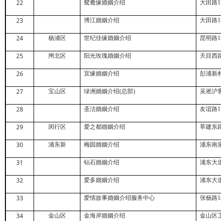
22
鸳鸯缘婚姻介绍
大田路
1
23
博江婚姻介绍
大田路
1
24
杨浦区
世纪佳缘婚姻介绍
昆明路
1
25
闸北区
阳光玫瑰婚姻介绍
天目西
26
宜缘婚姻介绍
彭浦新
27
宝山区
绿洲婚姻介绍
(
总部
)
吴淞沪
28
圣洁婚姻介绍
友谊路
1
29
闵行区
爱之都婚姻介绍
莘建东
30
浦东新
梅园婚姻介绍
浦东南
31
钻石婚姻介绍
浦东大
32
爱多婚姻介绍
浦东大
33
爱情故事婚姻介绍服务中心
张杨路
1
34
金山区
金海岸婚姻介绍
金山区