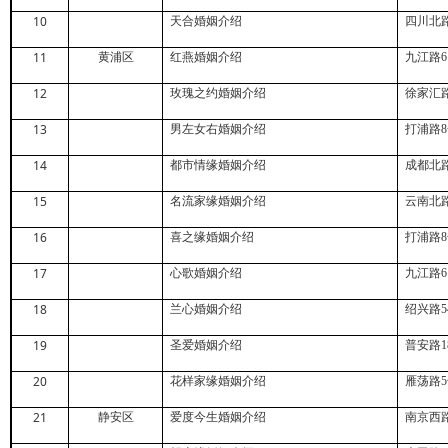
10
天合婚姻介绍
四川北
11
黄浦区
红燕婚姻介绍
九江路
6
12
玫瑰之约婚姻介绍
徐家汇
13
男左女右婚姻介绍
打浦路
8
14
都市情缘婚姻介绍
成都北
15
名流家缘婚姻介绍
云南北
16
喜之缘婚姻介绍
打浦路
8
17
心歌婚姻介绍
九江路
6
18
兰心婚姻介绍
绍兴路
5
19
圣爱婚姻介绍
普安路
1
20
花样家缘婚姻介绍
雁荡路
5
21
静安区
爱度今生婚姻介绍
南京西