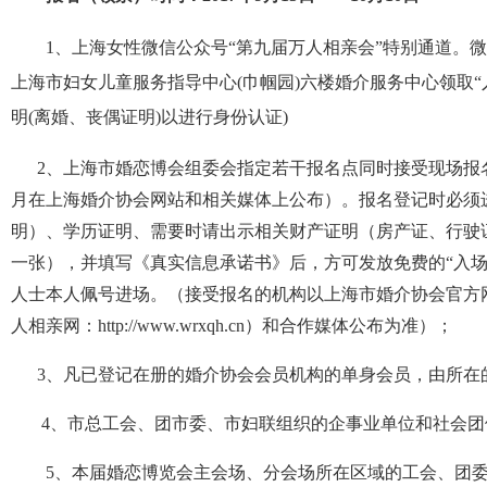
1
、上海女性微信公众号
“
第九届万人相亲会
”
特别通道。微
上海市妇女儿童服务指导中心
(
巾帼园
)
六楼婚介服务中心领取
“
明
(
离婚、丧偶证明
)
以进行身份认证
)
2
、上海市婚恋博会组委会指定若干报名点同时接受现场报
月在上海婚介协会网站和相关媒体上公布）。报名登记时必须
明）、学历证明、需要时请出示相关财产证明（房产证、行驶
一张），并填写《真实信息承诺书》后，方可发放免费的“入场
人士本人佩号进场。
（接受报名的机构以上海市婚介协会官方
人相亲网：
http://www.wrxqh.cn
）和合作媒体公布为准）；
3
、凡已登记在册的婚介协会会员机构的单身会员，由所在
4
、市总工会、团市委、市妇联组织的企事业单位和社会团
5
、本届婚恋博览会主会场、分会场所在区域的工会、团