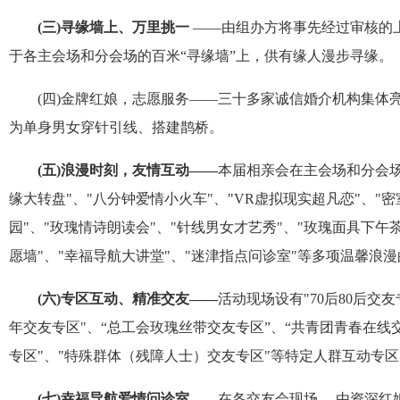
(
三
)
寻缘墙上、万里挑一
——由组办方将事先经过审核的
于各主会场和分会场的百米“寻缘墙”上，供有缘人漫步寻缘。
(
四
)
金牌红娘，志愿服务——三十多家诚信婚介机构集体
为单身男女穿针引线、搭建鹊桥。
(
五
)
浪漫时刻，友情互动——
本届相亲会在主会场和分会
缘大转盘
"
、
"
八分钟爱情小火车
"
、
"VR
虚拟现实超凡恋
"
、
"
密
园
"
、
"
玫瑰情诗朗读会
"
、
"
针线男女才艺秀
"
、
"
玫瑰面具下午
愿墙
"
、
"
幸福导航大讲堂
"
、
"
迷津指点问诊室
"
等多项温馨浪漫
(
六
)
专区互动、精准交友——
活动现场设有
"70
后
80
后交友
年交友专区
"
、
“
总工会玫瑰丝带交友专区
”
、
“
共青团青春在线
专区
"
、
"
特殊群体（残障人士）交友专区
"
等特定人群互动专区
(
七
)
幸福导航爱情问诊室——
在各交友会现场，
,
由资深红