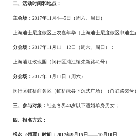
二、活动时间和地点：
主会场：
2017
年
11
月
4
—
5
日（周六、周日）
上海迪士尼度假区上农嘉年华（上海迪士尼度假区申迪生
分会场：
2017
年
11
月
11
—
12
日（周六、周日）：
上海浦江玫瑰园（闵行区浦江镇先新路
41
号）
分会场：
2017
年
11
月
11
日（周六）
闵行区虹桥商务区（虹桥绿谷下沉式广场）（甬虹路
69
号
三、参与对象：
社会各界
40
岁以下适婚单身男女；
四、报名方式：
报名（领票）时间：
2017
年
9
月
15
日——
10
月
10
日