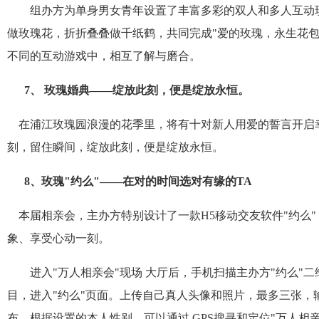
组办方为单身男女青年设置了丰富多彩的双人和多人互动
做玫瑰花，折折叠叠做千纸鹤，共同完成
"
爱的玫瑰，永生花
不同的互动游戏中，相互了解与磨合。
7
、 玫瑰婚典——绽放此刻，便是绽放永恒。
在浦江玫瑰园浪漫的花季里，将有十对新人用爱的誓言开启
刻，留住瞬间，绽放此刻，便是绽放永恒。
8
、玫瑰
"
约么
"
——在对的时间选对有缘的
TA
本届相亲会，主办方特别设计了一款
H5
移动交友软件
"
约么
"
象、享受心动一刻。
进入
"
万人相亲会
"
现场 大厅后，手机扫描主办方
"
约么
"
二
目，进入
"
约么
"
页面。上传自己真人头像和照片，最多三张，
布。根据设置的本人性别，可以通过
GPS
搜寻和定位
"
万人相