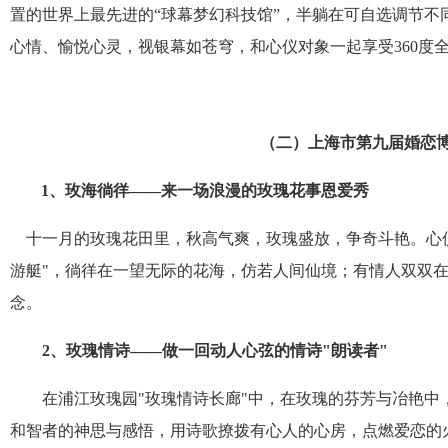
置的世界上最先进的“球幕梦幻科技馆”，半躺在可自选调节
心情、愉悦心灵，视银幕如苍穹，和心仪对象一起享受
360
度
（二）
上海市第九届婚恋
1
、玫海徜徉——来一场浪漫的玫瑰花事恩爱秀
十一月的玫瑰花田里，秋高气爽，玫瑰盛放，争奇斗艳。心
游艇
"
，徜徉在一望无际的花海，仿若人间仙境；有情人双双
念。
2
、玫瑰情诗——做一回动人心弦的情诗
"
朗读者
"
在浦江玫瑰园
"
玫瑰情诗长廊
"
中，在玫瑰的芬芳与冶艳中
和智者的神思与感悟，用诗歌撩拨有心人的心房，点燃爱恋的