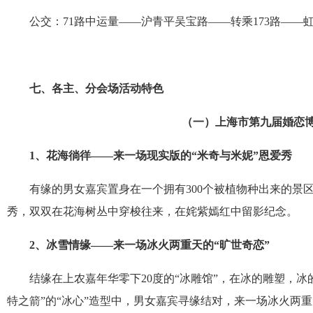
公交：
71
路中运量——沪青平吴宝路——转乘
173
路——
七、各主、分会场活动特色
（一）上海市第九届婚恋
1
、花海徜徉
——
来一场现实版的“米奇与米妮
”
恩爱秀
有缘的男女嘉宾置身在一个拥有
300
个被植物种出来的景区
秀，双双在花海树丛中穿梭往来，在姹紫嫣红中留影纪念。
2
、冰雪情缘
——
来一场冰火两重天的
“
旷世奇恋
”
结缘在上农嘉年华零下
20
度的“冰雕馆”，在冰的雕塑，冰
特之箭”的“冰心”造型中，男女嘉宾寻缘结对，来一场冰火两