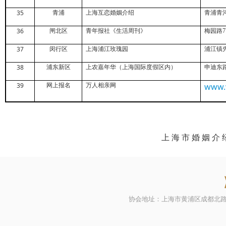
35
青浦
上海互恋婚姻介绍
青浦青
36
闸北区
青年报社《生活周刊》
梅园路
7
37
闵行区
上海浦江玫瑰园
浦江镇
38
浦东新区
上农嘉年华（上海国际度假区内）
申迪东
39
www.
网上报名
万人相亲网
上 海 市 婚 姻 介 
协会地址：上海市黄浦区成都北路500号21