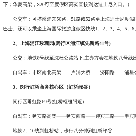
下；华夏高架，
S20
可至度假区高架直接到达迪士尼入口。）
公交车：可搭乘浦东
50
路、
51
路或
52
路至上海迪士尼度假
巴士。还可以乘坐上海国际旅游度假区快线
1
、
2
、
3
、
4
、
5
、
6
2
、上海浦江玫瑰园
(
闵行区浦江镇先新路
41
号
)
公交：地铁
8
号线至沈杜公路站下
,
主办方会在地铁八号线
自驾车：市区南北高架——卢浦大桥——济阳路——浦星
3
、闵行虹桥商务核心区（虹桥绿谷）
闵行区甬虹路
69
号
(
虹桥枢纽附近
)
自驾车：延安路高架——延安西路——迎宾三路——申宾
地铁
2
、
10
线到虹桥站，步行八分钟到虹桥绿谷