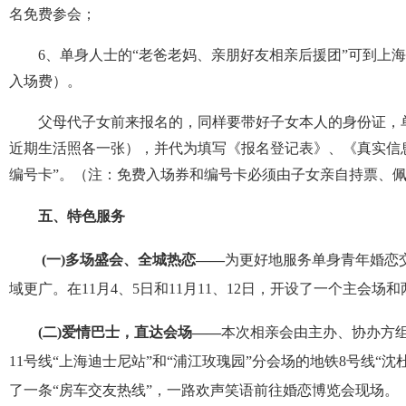
名免费参会；
6
、单身人士的“老爸老妈、亲朋好友相亲后援团”可到上
入场费）。
父母代子女前来报名的，同样要带好子女本人的身份证，
近期生活照各一张），并代为填写《报名登记表》、《真实信
编号卡”。（注：免费入场券和编号卡必须由子女亲自持票、
五、特色服务
(
一
)
多场盛会、全城热恋——
为更好地服务单身青年婚恋
域更广。在
11
月
4
、
5
日和
11
月
11
、
12
日，开设了一个主会场和
(
二
)
爱情巴士，直达会场——
本次相亲会由主办、协办方组
11
号线“上海迪士尼站”和“浦江玫瑰园”分会场的地铁
8
号线“沈
了一条“房车交友热线”，一路欢声笑语前往婚恋博览会现场。