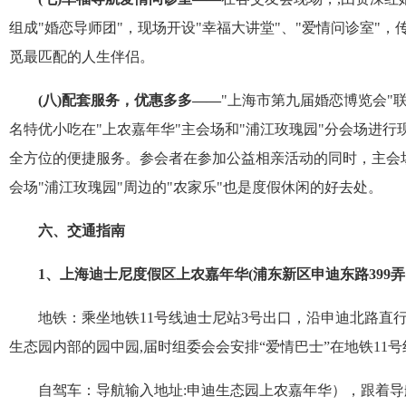
组成
"
婚恋导师团
"
，现场开设
"
幸福大讲堂
"
、
"
爱情问诊室
"
，
觅最匹配的人生伴侣。
(
八
)
配套服务，优惠多多——
"
上海市第九届婚恋博览会
"
名特优小吃在
"
上农嘉年华
"
主会场和
"
浦江玫瑰园
"
分会场进行
全方位的便捷服务。参会者在参加公益相亲活动的同时，主会
会场
"
浦江玫瑰园
"
周边的
"
农家乐
"
也是度假休闲的好去处。
六、交通指南
1
、上海迪士尼度假区上农嘉年华
(
浦东新区申迪东路
399
弄
地铁：乘坐地铁
11
号线迪士尼站
3
号出口，沿申迪北路直
生态园内部的园中园
,
届时组委会会安排“爱情巴士”在地铁
11
号
自驾车：导航输入地址
:
申迪生态园上农嘉年华），跟着导