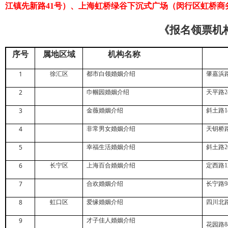
江镇先新路
41
号）、
上海虹桥绿谷下沉式广场（闵行区虹桥商
《报名领票机
序号
属地区域
机构名称
1
徐汇区
都市白领婚姻介绍
肇嘉浜
2
巾帼园婚姻介绍
天平路
2
3
金薇婚姻介绍
斜土路
1
4
非常男女婚姻介绍
天钥桥
5
幸福生活婚姻介绍
斜土路
2
6
长宁区
上海百合婚姻介绍
定西路
1
7
合欢婚姻介绍
长宁路
9
8
虹口区
爱缘婚姻介绍
四川北
9
才子佳人婚姻介绍
花园路
8