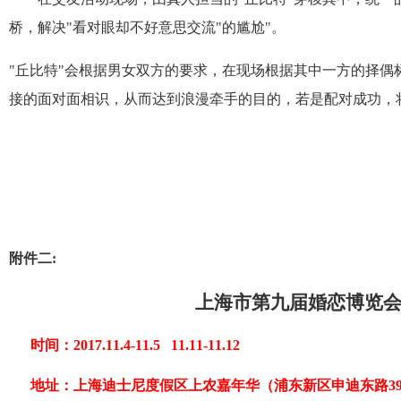
桥，解决
"
看对眼却不好意思交流
"
的尴尬
"
。
"
丘比特
"
会根据男女双方的要求，在现场根据其中一方的择偶
接的面对面相识，从而达到浪漫牵手的目的，若是配对成功，
附件二
:
上海市第九届婚恋博览
时间：
2017.11.4-11.5 11.11-11.12
地址：
上海迪士尼度假区上农嘉年华（浦东新区申迪东路
3