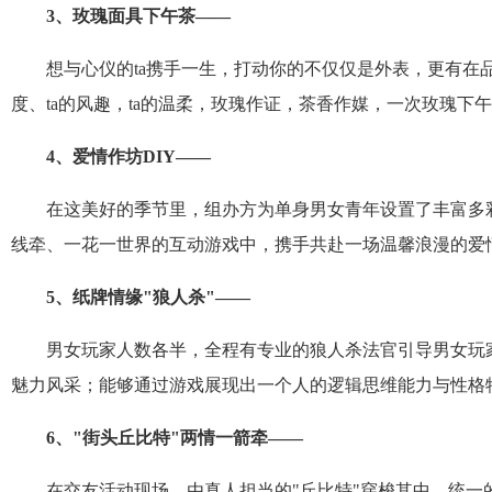
3
、玫瑰面具下午茶——
想与心仪的
ta
携手一生，打动你的不仅仅是外表，更有在
度、
ta
的风趣，
ta
的温柔，玫瑰作证，茶香作媒，一次玫瑰下午
4
、爱情作坊
DIY
——
在这美好的季节里，组办方为单身男女青年设置了丰富多
线牵、一花一世界的互动游戏中，携手共赴一场温馨浪漫的爱
5
、纸牌情缘
"
狼人杀
"
——
男女玩家人数各半，全程有专业的狼人杀法官引导男女玩
魅力风采；能够通过游戏展现出一个人的逻辑思维能力与性格
6
、
"
街头丘比特
"
两情一箭牵——
在交友活动现场，由真人担当的
"
丘比特
"
穿梭其中，统一